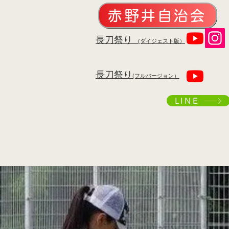
赤野井自治会
​長刀祭り
(ダイジェスト版）
​長刀祭り
(フルバージョン）
LINE