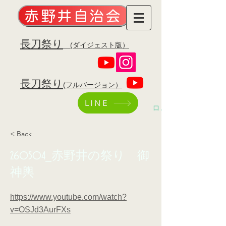
赤野井自治会
​長刀祭り
(ダイジェスト版）
​長刀祭り
(フルバージョン）
LINE
ログイン
< Back
260504_赤野井の祭り 御
神輿
https://www.youtube.com/watch?
v=OSJd3AurFXs