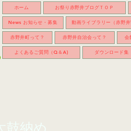
ホーム
お祭り赤野井ブログＴＯＰ
News お知らせ・募集
動画ライブラリー（赤野井T
赤野井町って？
赤野井自治会って？
会
よくあるご質問（Q＆A)
ダウンロード集
太鼓納め