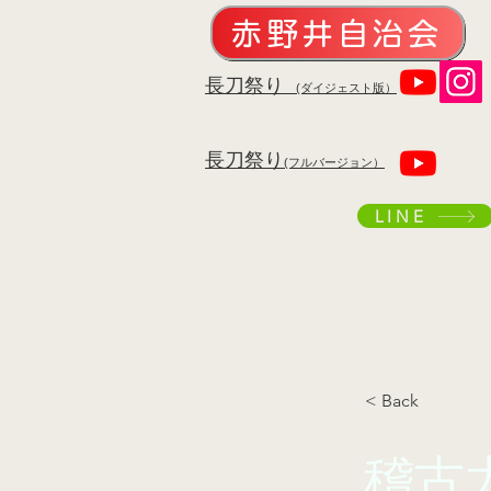
赤野井自治会
​長刀祭り
(ダイジェスト版）
​長刀祭り
(フルバージョン）
LINE
< Back
稽古