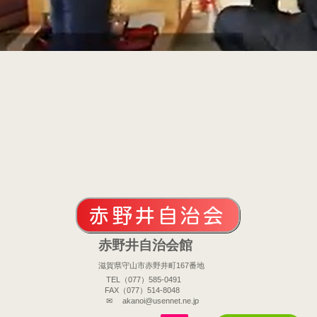
赤野井自治会
赤野井自治会館
滋賀県守山市赤野井町167番地
TEL（077）585-0491
FAX（077）514-8048​
✉
akanoi@usennet.ne.jp