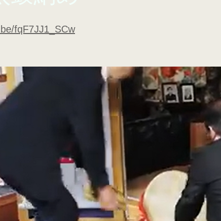
u.be/fqF7JJ1_SCw