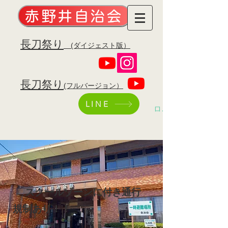
赤野井自治会
​長刀祭り
(ダイジェスト版）
​長刀祭り
(フルバージョン）
LINE
ログイン
​
スクールゾーンに付き通行
規制あり
！！