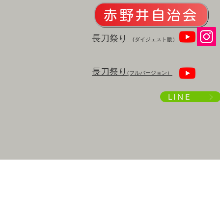
赤野井自治会
​長刀祭り
(ダイジェスト版）
​長刀祭り
(フルバージョン）
LINE