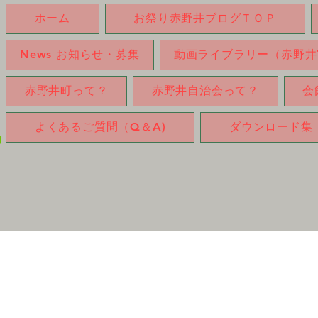
ホーム
お祭り赤野井ブログＴＯＰ
News お知らせ・募集
動画ライブラリー（赤野井T
赤野井町って？
赤野井自治会って？
会
よくあるご質問（Q＆A)
ダウンロード集