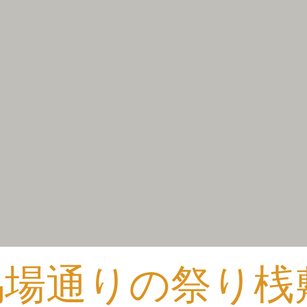
​馬場通りの祭り桟