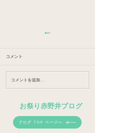
コメント
コメントを追加…
笹羅のメイキング動画
シッコロコの稽
（限定公開）
祭までのメイキ
お祭り​赤野井ブログ
ブログ TOP ページへ