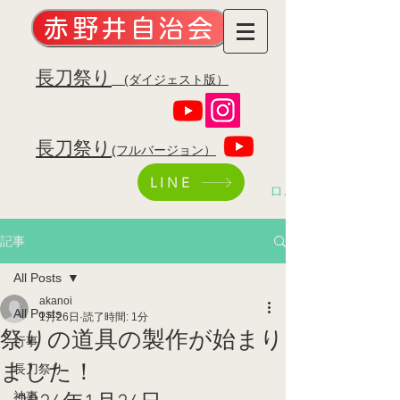
赤野井自治会
​長刀祭り
(ダイジェスト版）
​長刀祭り
(フルバージョン）
LINE
ログイン
記事
All Posts
akanoi
All Posts
1月26日
読了時間: 1分
祭りの道具の製作が始まり
行事
ました！
長刀祭り
神事