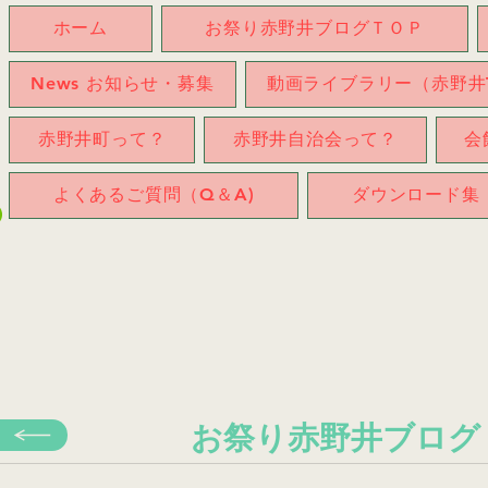
ホーム
お祭り赤野井ブログＴＯＰ
News お知らせ・募集
動画ライブラリー（赤野井T
赤野井町って？
赤野井自治会って？
会
よくあるご質問（Q＆A)
ダウンロード集
お祭り​赤野井ブログ
へ