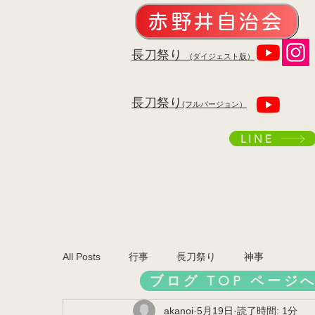
赤野井自治会
​長刀祭り
(ダイジェスト版）
​長刀祭り
(フルバージョン）
LINE
All Posts
行事
長刀祭り
神事
ブログ TOP ページ
akanoi
5月19日
読了時間: 1分