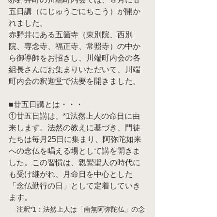
五日講（にじゅうごにちこう）が開か
れました。
赤野井にある五箇寺（東別院、西別
院、専念寺、福正寺、常照寺）の中か
ら御導師をお招きし、川端町内会の各
組長さんにお集まりいただいて、川端
町内会の釈迦堂で法要を開きました。
■廿五日講とは・・・
①廿五日講は、*1法然上人の命日に由
来します。法然の教えに基づき、門徒
たちは毎月25日に集まり、阿弥陀如来
への念仏を唱える場として講を開きま
した。この習慣は、親鸞聖人の時代に
も受け継がれ、月命日を中心とした
「念仏勤行の日」として定着していき
ます。
注釈*1：法然上人は「南無阿弥陀仏」の念