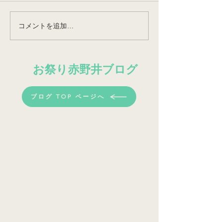
コメントを追加…
笹羅のメイキング動画
シッコロコの稽
（限定公開）
祭までのメイキ
お祭り​赤野井ブログ
ブログ TOP ページへ