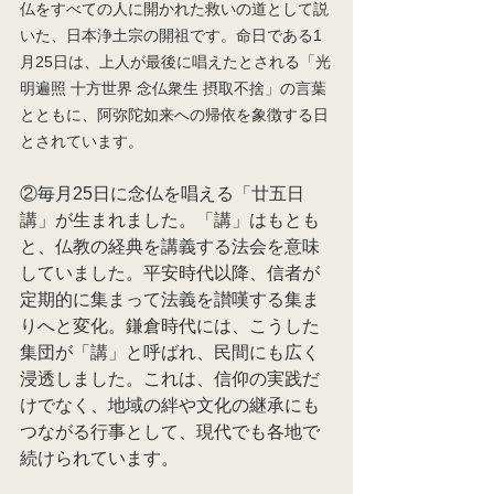
仏をすべての人に開かれた救いの道として説
いた、日本浄土宗の開祖です。命日である1
月25日は、上人が最後に唱えたとされる「光
明遍照 十方世界 念仏衆生 摂取不捨」の言葉
とともに、阿弥陀如来への帰依を象徴する日
とされています。
②毎月25日に念仏を唱える「廿五日
講」が生まれました。「講」はもとも
と、仏教の経典を講義する法会を意味
していました。平安時代以降、信者が
定期的に集まって法義を讃嘆する集ま
りへと変化。鎌倉時代には、こうした
集団が「講」と呼ばれ、民間にも広く
浸透しました。これは、信仰の実践だ
けでなく、地域の絆や文化の継承にも
つながる行事として、現代でも各地で
続けられています。