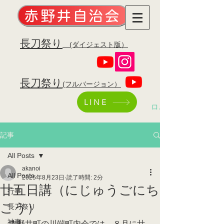
赤野井自治会
​長刀祭り
(ダイジェスト版）
​長刀祭り
(フルバージョン）
LINE
ログイン
記事
All Posts
akanoi
All Posts
2025年8月23日
読了時間: 2分
廿五日講（にじゅうごにち
行事
こう）
長刀祭り
神事
赤野井町の川端町内会では、８月に廿