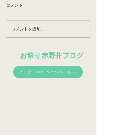
コメント
コメントを追加…
笹羅のメイキング動画
シッコロコの稽
（限定公開）
祭までのメイキ
お祭り​赤野井ブログ
ブログ TOP ページへ