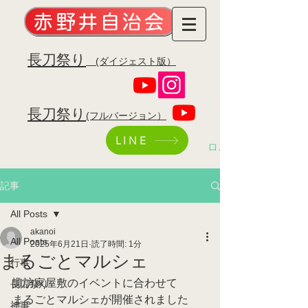
赤野井自治会
​長刀祭り
(ダイジェスト版）
​長刀祭り
(フルバージョン）
LINE
ログイン
記事
All Posts
akanoi
All Posts
2025年6月21日
読了時間: 1分
まるごとマルシェ
行事
諏訪家屋敷のイベントに合わせて
長刀祭り
まるごとマルシェが開催されました
神事