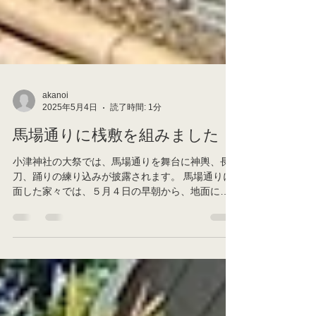
akanoi
2025年5月4日
読了時間: 1分
馬場通りに桟敷を組みました
小津神社の大祭では、馬場通りを舞台に神輿、長
刀、踊りの練り込みが披露されます。 馬場通りに
面した家々では、５月４日の早朝から、地面に杭
を建て、太い竹竿の横桟を組み込まれます。 杭と
竹竿とを結ぶのは、地域で代々伝承されている
「男結び」です。シンプルな結びにして強固な締