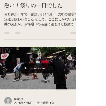
akanoi
2025年5月6日
読了時間: 1分
熱い！祭りの一日でした
赤野井が一年で一番熱い日！5月5日大勢の観客で
沿道が賑わいました そして、ここにしかない赤野
井の見所が、馬場通りの沿道に組まれた桟敷です
この地に代々伝承されてきた祭りのためのしつら
えです この景観を受け継ぐ意味、そして次世代に
伝える価値...
Load video