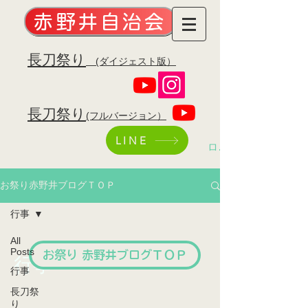
赤野井自治会
​長刀祭り
(ダイジェスト版）
​長刀祭り
(フルバージョン）
LINE
ログイン
お祭り赤野井ブログＴＯＰ
行事
All
Posts
お祭り 赤野井ブログＴＯＰ
行事
行事
長刀祭
り